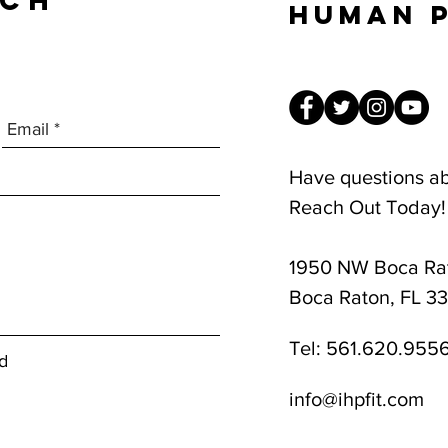
UCH
Human 
Have questions a
Reach Out Today!
1950 NW Boca Rat
8am-1pm
Boca Raton, FL 3
Tel:
561.620.955
d
info@ihpfit.com