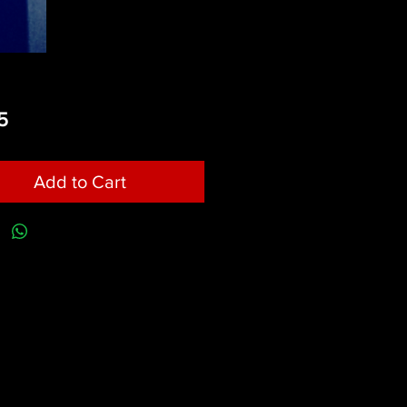
Price
5
Add to Cart