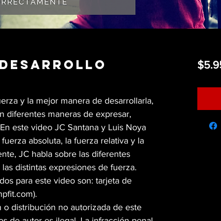
 desarrollo
$5.9
erza y la mejor manera de desarrollarla,
n diferentes maneras de expresar,
. En este video JC Santana y Luis Noya
fuerza absoluta, la fuerza relativa y la
nte, JC habla sobre las diferentes
las distintas expresiones de fuerza.
s para este video son: tarjeta de
hpfit.com).
 o distribución no autorizada de este
s de autor es ilegal. La infracción penal