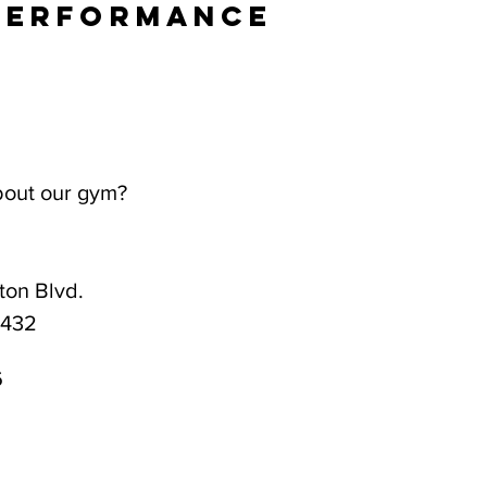
Performance
bout our gym?
on Blvd.
3432
6