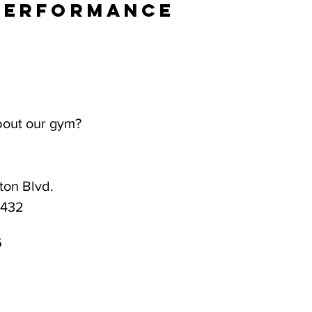
Performance
bout our gym?
on Blvd.
3432
6