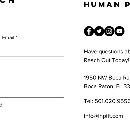
UCH
Human 
Have questions a
Reach Out Today!
1950 NW Boca Rat
8am-1pm
Boca Raton, FL 3
Tel:
561.620.955
d
info@ihpfit.com