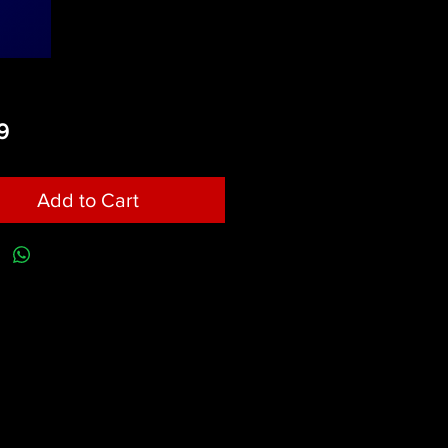
Price
9
Add to Cart