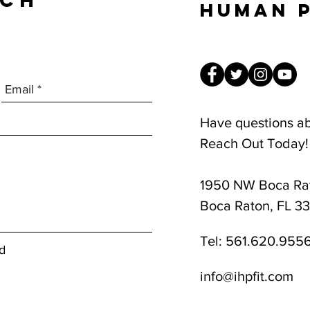
UCH
Human 
Have questions a
Reach Out Today!
1950 NW Boca Rat
8am-1pm
Boca Raton, FL 3
Tel:
561.620.955
d
info@ihpfit.com