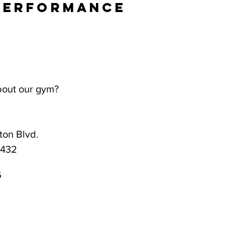
Performance
bout our gym?
on Blvd.
3432
6